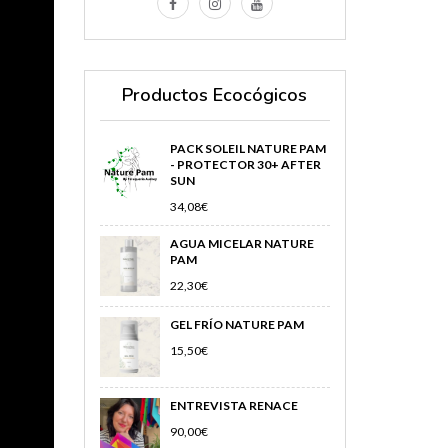
Productos Ecocógicos
PACK SOLEIL NATURE PAM
- PROTECTOR 30+ AFTER
SUN
34,08
€
AGUA MICELAR NATURE
PAM
22,30
€
GEL FRÍO NATURE PAM
15,50
€
ENTREVISTA RENACE
90,00
€