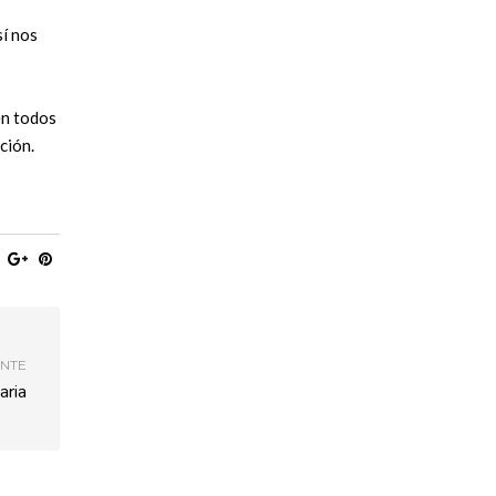
sí nos
en todos
ción.
ENTE
aria