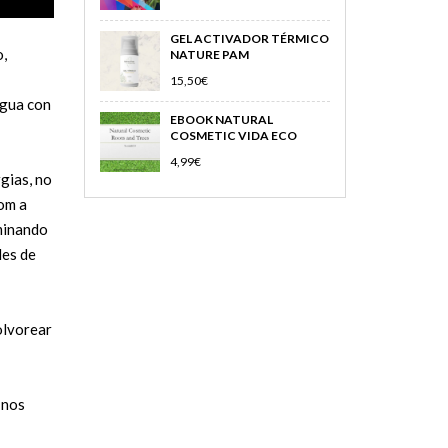
GEL ACTIVADOR TÉRMICO
o,
NATURE PAM
15,50
€
agua con
EBOOK NATURAL
COSMETIC VIDA ECO
4,99
€
rgias, no
som a
iminando
les de
olvorear
 nos