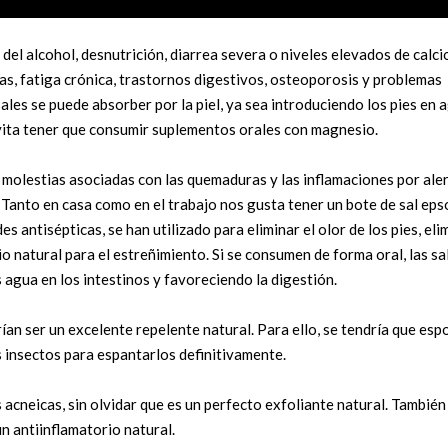
el alcohol, desnutrición, diarrea severa o niveles elevados de calci
, fatiga crónica, trastornos digestivos, osteoporosis y problemas
ales se puede absorber por la piel, ya sea introduciendo los pies en 
vita tener que consumir suplementos orales con magnesio.
las molestias asociadas con las quemaduras y las inflamaciones por ale
 Tanto en casa como en el trabajo nos gusta tener un bote de sal ep
ntisépticas, se han utilizado para eliminar el olor de los pies, el
io natural para el estreñimiento. Si se consumen de forma oral, las sa
gua en los intestinos y favoreciendo la digestión.
ían ser un excelente repelente natural. Para ello, se tendría que esp
 insectos para espantarlos definitivamente.
s acneicas, sin olvidar que es un perfecto exfoliante natural. También
n antiinflamatorio natural.