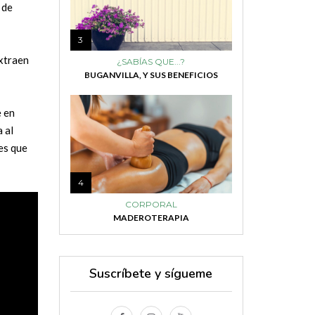
 de
3
extraen
¿SABÍAS QUE...?
BUGANVILLA, Y SUS BENEFICIOS
e en
 al
es que
4
CORPORAL
MADEROTERAPIA
Suscríbete y sígueme