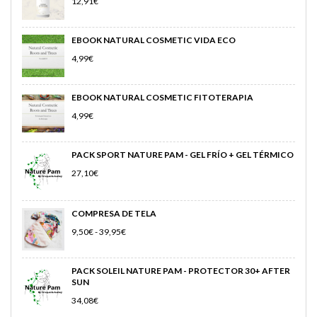
12,91
€
EBOOK NATURAL COSMETIC VIDA ECO
4,99
€
EBOOK NATURAL COSMETIC FITOTERAPIA
4,99
€
PACK SPORT NATURE PAM - GEL FRÍO + GEL TÉRMICO
27,10
€
COMPRESA DE TELA
RANGO
9,50
€
-
39,95
€
DE
PRECIOS:
DESDE
PACK SOLEIL NATURE PAM - PROTECTOR 30+ AFTER
9,50€
SUN
HASTA
39,95€
34,08
€