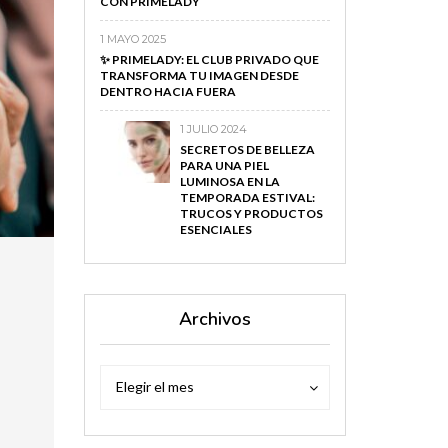
CON PRIMELADY
1 MAYO 2025
✨ PRIMELADY: EL CLUB PRIVADO QUE
TRANSFORMA TU IMAGEN DESDE
DENTRO HACIA FUERA
1 JULIO 2024
SECRETOS DE BELLEZA
PARA UNA PIEL
LUMINOSA EN LA
TEMPORADA ESTIVAL:
TRUCOS Y PRODUCTOS
ESENCIALES
Archivos
Archivos
Archivos
Elegir el mes