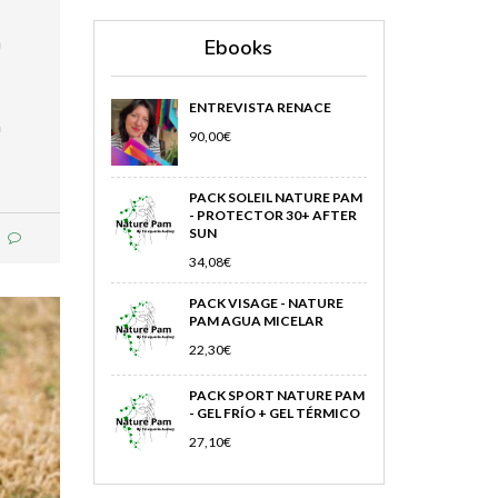
a
Ebooks
ENTREVISTA RENACE
a
90,00
€
PACK SOLEIL NATURE PAM
- PROTECTOR 30+ AFTER
SUN
34,08
€
PACK VISAGE - NATURE
PAM AGUA MICELAR
22,30
€
PACK SPORT NATURE PAM
- GEL FRÍO + GEL TÉRMICO
27,10
€