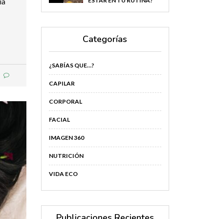
ESTAR EN TU RUTINA?
ía
Categorías
¿SABÍAS QUE…?
CAPILAR
CORPORAL
FACIAL
IMAGEN 360
NUTRICIÓN
VIDA ECO
Publicaciones Recientes