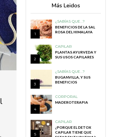
Más Leidos
¿SABÍAS QUE...?
BENEFICIOS DE LA SAL
ROSA DEL HIMALAYA
1
CAPILAR
PLANTAS AYURVEDA Y
SUS USOS CAPILARES
2
¿SABÍAS QUE...?
BUGANVILLA, Y SUS
BENEFICIOS
3
CORPORAL
l
MADEROTERAPIA
4
CAPILAR
¿PORQUE EL DETOX
CAPILAR TIENE QUE
5