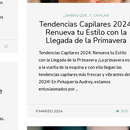
en
¿SABÍAS QUE...?
,
CAPILAR
os
Tendencias Capilares 2024
Renueva tu Estilo con la
Llegada de la Primavera
4
Tendencias Capilares 2024: Renueva tu Estilo
con la Llegada de la Primavera ¡La primavera es
a la vuelta de la esquina y con ella llegan las
tendencias capilares más frescas y vibrantes de
L
2024! En Peluquería Audrey, estamos
e
entusiasmados por…
11 MARZO 2024
1103
as.