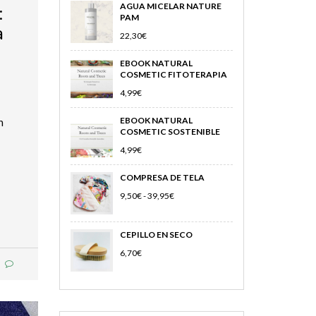
AGUA MICELAR NATURE
:
PAM
a
22,30
€
EBOOK NATURAL
o
COSMETIC FITOTERAPIA
4,99
€
EBOOK NATURAL
n
COSMETIC SOSTENIBLE
4,99
€
COMPRESA DE TELA
RANGO
9,50
€
-
39,95
€
DE
PRECIOS:
DESDE
CEPILLO EN SECO
9,50€
HASTA
6,70
€
39,95€